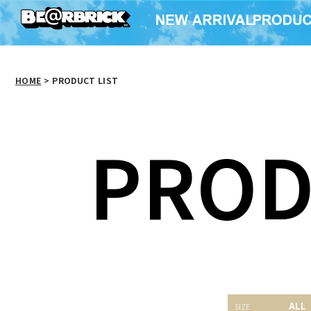
HOME
>
PRODUCT LIST
PROD
BE@RBRICK
BE@RBRICK Vecna
BE@RBR
ALL
Mr.Monopoly 90th