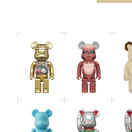
400％
COSTUM
Anniv. Ver. 400％
BE@RBRICK SERIES 51
BE@RBRICK 招き猫 開
BE@RBR
Release Campaign
運 弐 発光 銀メッキ
運 弐 
Special Edition 100％
400％
1
BE@RBRICK 水曜日の
BE@RBRICK 水曜日の