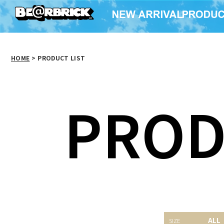
HOME
>
PRODUCT LIST
PROD
BE@RBRICK 招き猫 金
BE@RBRICK 招き猫 金
ALL