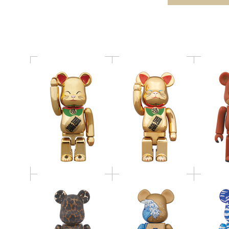
BE@RB
メッキ 弐 100％
メッキ 弐 400％
富士山 BE@RBRICK
赤富士 B
400%：葛飾北斎筆 冨
葛飾北斎
TMT BE@RBRICK
嶽三十六景 神奈川沖
六景
浪裏