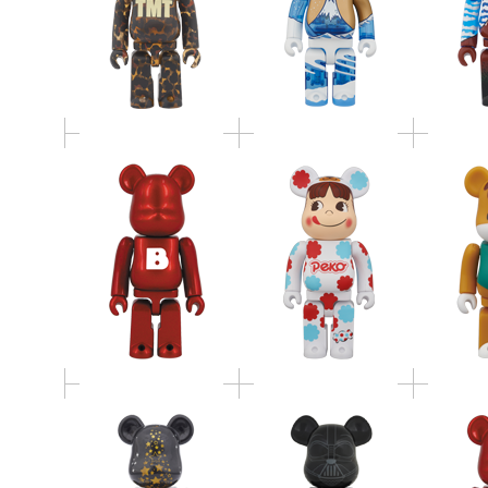
BE@RBRICK 着ぐるみ
BE@RB
BE@RBRICK SERIES 27
ペコちゃん 400％
2013 Xmas
BE@RBRI
BE@RBRICK DARTH
BE@RBRICK クリスマ
Releas
VADER(TM) 1000％
スツリーベアブリック
Speci