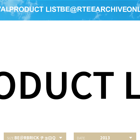
ODUCT L
BE＠RBRICK チョロQ
2013