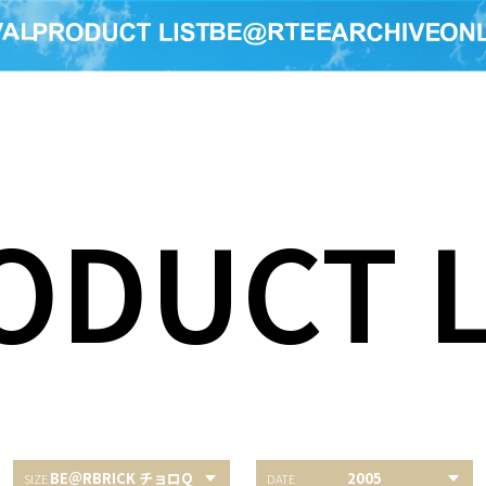
ODUCT L
BE＠RBRICK チョロQ
2005