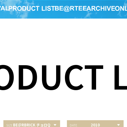
ODUCT L
BE＠RBRICK チョロQ
2010