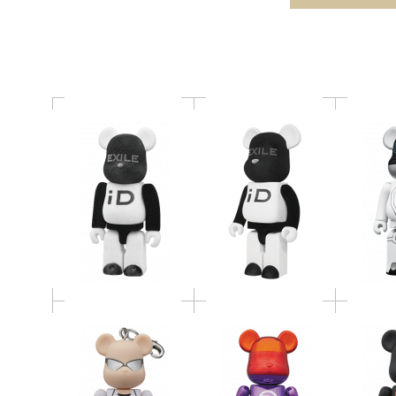
100%
1000%
LEGACY 
BE@RBRICK ORANGE
BE@
BE@RBRICK 獣医ドリ
RANGE(R)
MI
トル
RAINBOW（METALLIC）
BOOK
BE@RBRICK