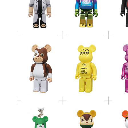
BE＠RBRICK GIZMO
KROOKED
BE＠RB
400％
SKATEBOARDS by
Mark Gonzales 400％
ベアサンタ
BE@RBRICK ToysField
LAU
BE@RBRICK ストラッ
「KUMA」
BE@
プ