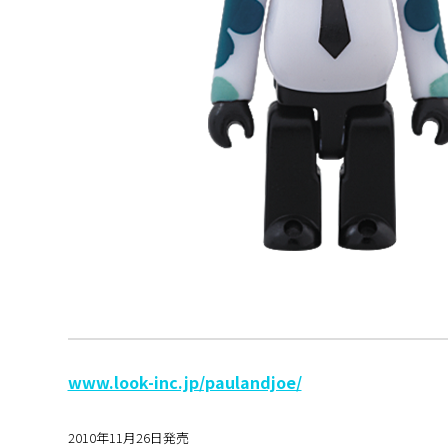
www.look-inc.jp/paulandjoe/
2010年11月26日発売