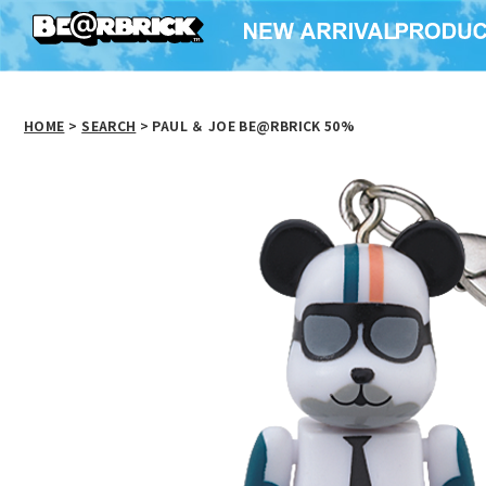
HOME
>
SEARCH
> PAUL ＆ JOE BE@RBRICK 50%