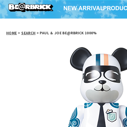
HOME
>
SEARCH
> PAUL ＆ JOE BE@RBRICK 1000%