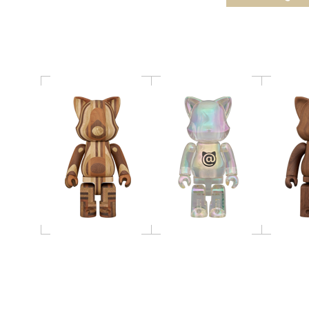
寄木 400％
ウォール
400％