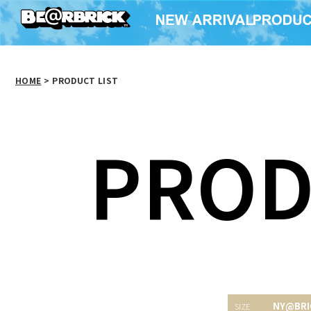
HOME
>
PRODUCT LIST
PROD
NY@BRICK CLEAR
NY@BRICK カリモク
NY@BR
NY@BRI
CHROME Ver. 100％ &