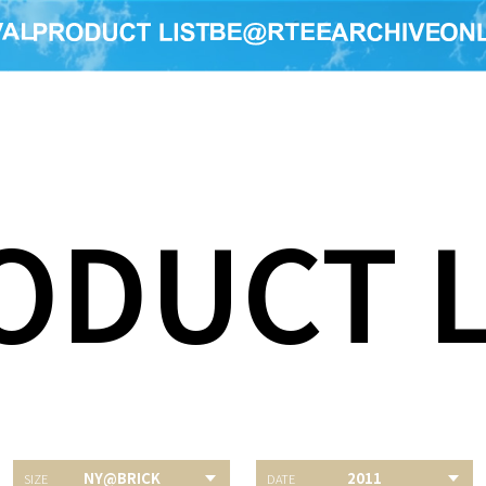
ODUCT L
NY@BRICK
2011