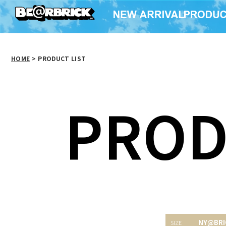
HOME
>
PRODUCT LIST
PROD
MY FIRST NY@BRICK
NY@BRICK カリモク
NY@BRI
B@BY 100％ & 400％