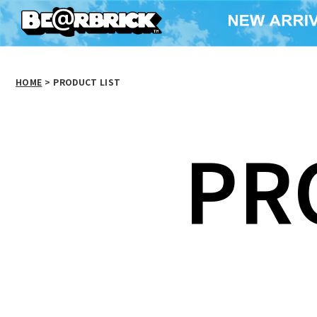
HOME
>
PRODUCT LIST
PR
BE@RBRICK
SUPERMAN (BATMAN:
BE@RBRIC