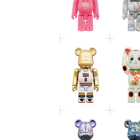
BE@RBRICK
Jordan 1992 TEAM
入 蓄光 4
USA 100％ & 400％
BE@RBRICK エヴァン
BE@RBRICK 
ゲリオン初号機
Pollock S
CHROME Ver.100％ &
CHROME Ver
400％
400