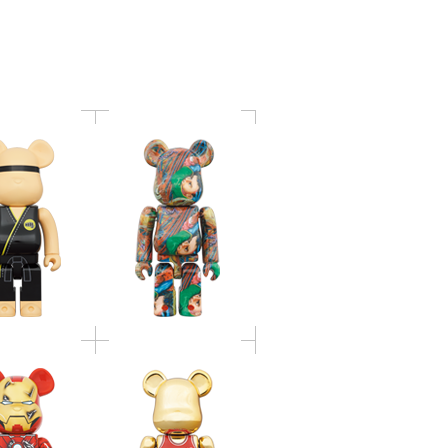
AI 400％
400％
BRICK IRON
BE@RBRICK Michael
K VII DAMAGE
Jordan 1985 ROOKIE
r. 400％
JERSEY 100％ & 400％
ICK KASHIMA
BE@RBRICK 狩野永徳