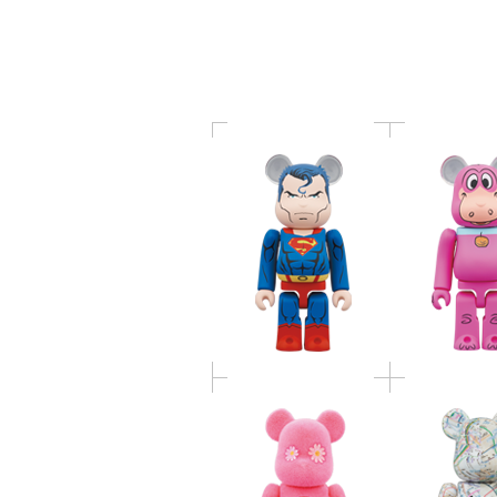
HUSH Ver.) 100％ &
100％ & 
400％
BE@RBRICK atmos ×
BE@RBRICK
NYLON JAPAN 100％ &
SUBWAY 100
400％
BE@RBRICK Michael