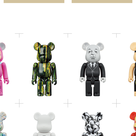
400％
HITCHCOCK 400％
K
100％ & 400％
BE@RBRICK TOYOTA
BE@R
 atmos
"Drive Your Teenage
BE@RBRICK HanMeilin
MAN MAR
％ & 400％
Dreams." WHITE Ver.
(PANDA) 100％ & 400％
Ve
100％ & 400％
BE@RBRICK BAPE(R)
BE@RBRICK
BE@RBR