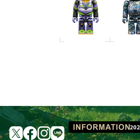
BE@RBRICK Lots
202
202