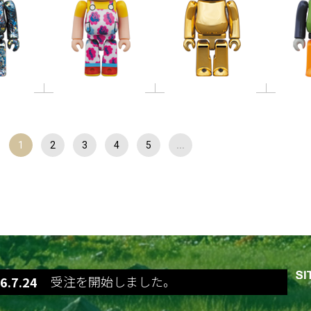
1
2
3
4
5
...
o 400%の受注を開始しました。
6.7.24
BE@RBRICK ロビン 400%の受注を開始し
6.7.24