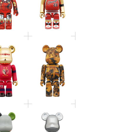
LERS 30th
「唐獅子図屏風」
RSARY 100% &
100％ & 400％
400%
ICK PORTER
BE@RBRICK 20th
R IRON BLUE
Anniversary DEEP
Edition 100％ &
CHROME Ver.400％
400％