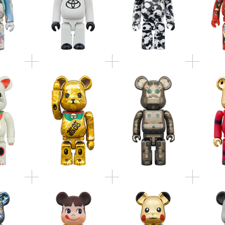
 招き猫 福
招き猫 金メッキ & 達
HxS(HIROTA
ANT
00％
磨 銀メッキ 100％ &
SAIGANSHO) 400%
ANNIVE
400％ 4PCS SET
CLEAR BLACK
Jackson
BE@RBR
BE@RBRICK ペコちゃ
BE@RBRICK ピカチュ
tudio
TANKE
ん ミルキー 70周年デ
ウ GOLD CHROME
.100％ &
Special 
ザイン 100％ & 400％
Ver.100％ & 400％
％