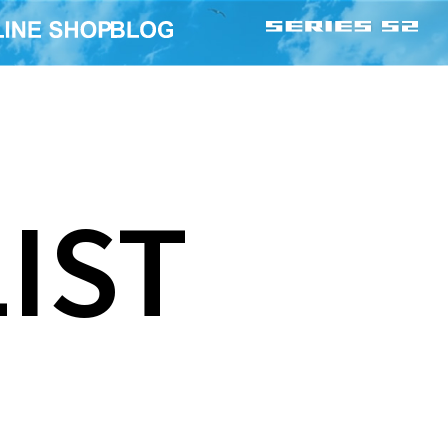
IST
BE@RBRICK 楳図かず
RICK COBRA
お大美術展 100％ ＆