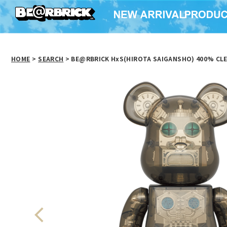
HOME
>
SEARCH
> BE@RBRICK HxS(HIROTA SAIGANSHO) 400% CL