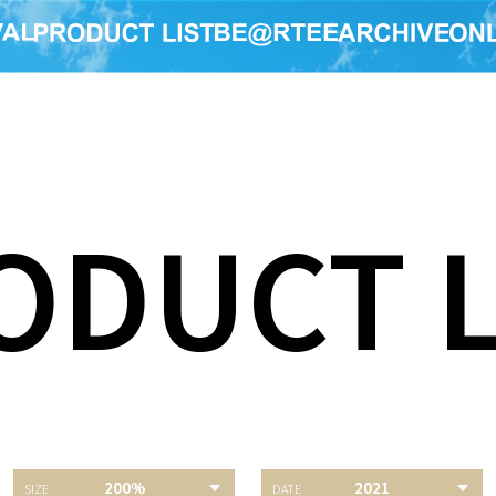
ODUCT L
200%
2021