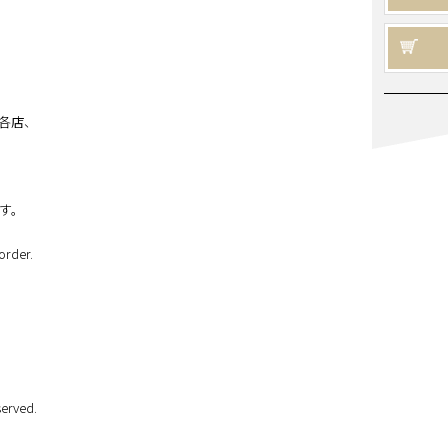
各店、
す。
order.
erved.