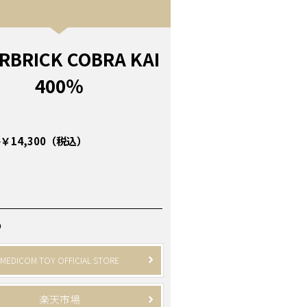
RBRICK COBRA KAI
400％
￥14,300（税込）
P
MEDICOM TOY OFFICIAL STORE
楽天市場