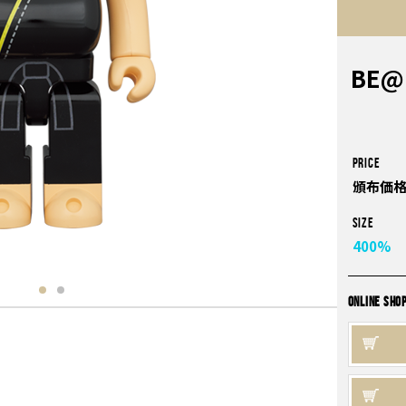
BE@
PRICE
頒布価格
Size
400%
ONLINE SHO