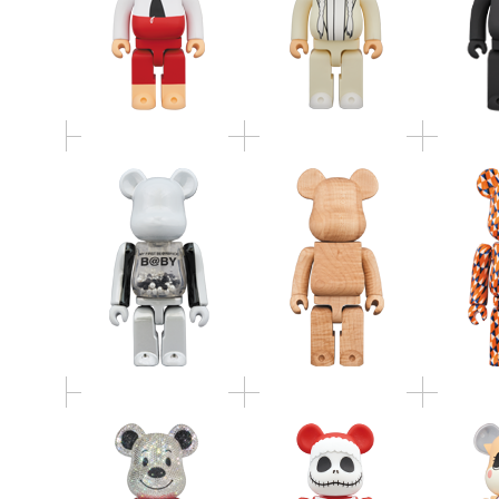
BE@RBRICK カリモク
McGee 1
innersect Ver. 100％ ＆
杢 メープル 400％
Apple 
400％
Ban
CRYSTAL DECORATE
BE@RBRICK SANTA
BE@RB
SNOOPY BE@RBRICK
JACK 100％ & 400％
ちぃた
400％