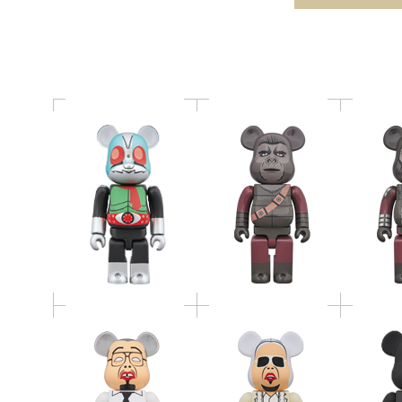
APE 400％
URS
400％セット
BE@R
BE@RBRICK バランス
BE@RBRICK ベンジャ
CO
おじさん 400％
ミン・ボーナス 400％
fragmen
BLA
BE@RB
MY FIRST BE@RBRICK