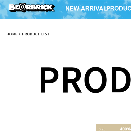
HOME
>
PRODUCT LIST
PROD
BE@RBRICK 仮面ライ
BE@RBRICK SOLDIER
BE@RBR
400%
ダー新1号 100％ ＆