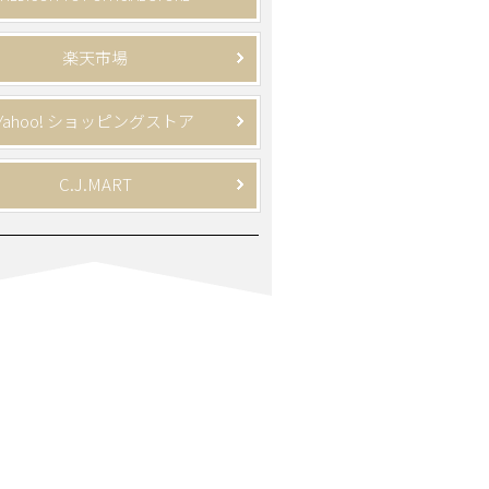
楽天市場
Yahoo! ショッピングストア
C.J.MART