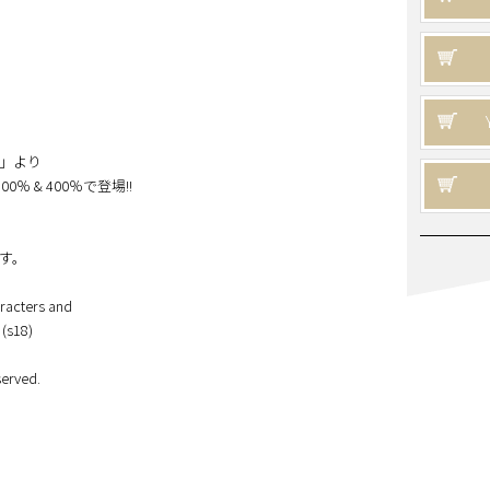
ey」より
 100％ & 400％で登場!!
す。
racters and
 (s18)
erved.