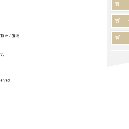
が新たに登場！
す。
erved.