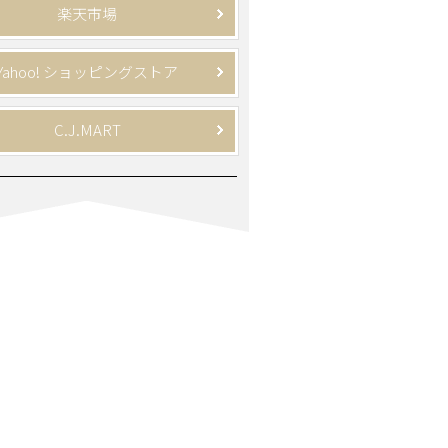
楽天市場
Yahoo! ショッピングストア
C.J.MART