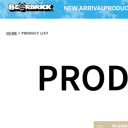
HOME
>
PRODUCT LIST
PROD
BE@
NY@BRICK 招き猫 青
NY@BRICK 招き猫 青
NY@BRI
NY@BR