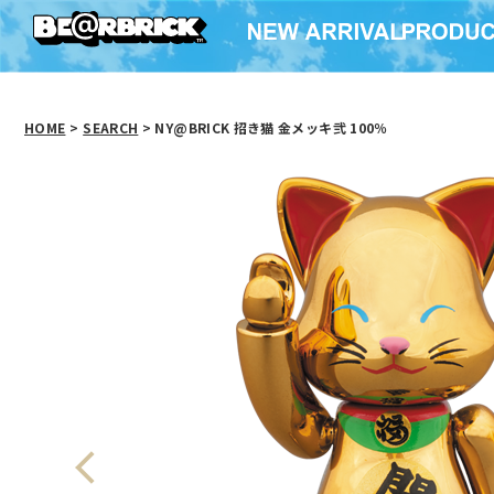
HOME
>
SEARCH
> NY@BRICK 招き猫 金メッキ弐 100％