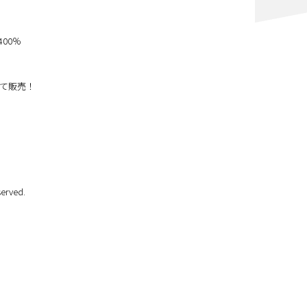
400％
て販売！
erved.