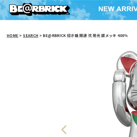
HOME
>
SEARCH
> BE@RBRICK 招き猫 開運 弐 発光 銀メッキ 400％