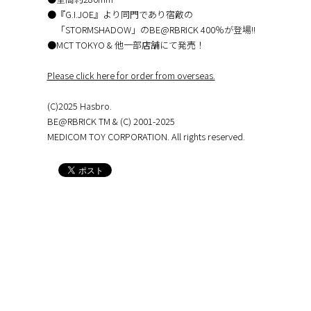
●『G.I.JOE』より同門であり宿敵の
「STORMSHADOW」のBE@RBRICK 400％が登場!!
●MCT TOKYO & 他一部店舗にて発売！
Please click here for order from overseas.
(C)2025 Hasbro.
BE@RBRICK TM & (C) 2001-2025
MEDICOM TOY CORPORATION. All rights reserved.