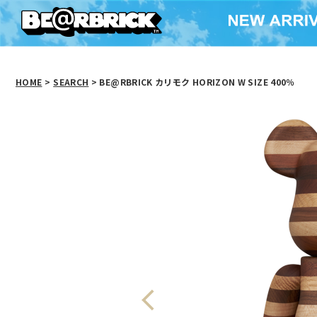
HOME
>
SEARCH
> BE@RBRICK カリモク HORIZON W SIZE 400％