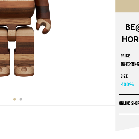
BE
HOR
PRICE
頒布価格
Size
400%
ONLINE SHO