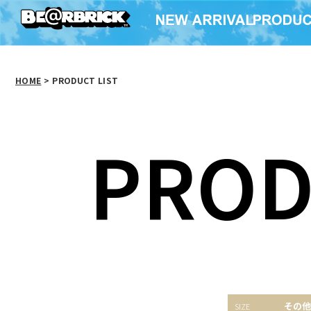
HOME
>
PRODUCT LIST
PROD
MCT 30th ANNIV.
MCT 30
MCT 30th ANNIV.
BAPE(R) CAMO
Brigi
その他
BAPE(R) CAMO BAPE
REVERSIBLE BE@R