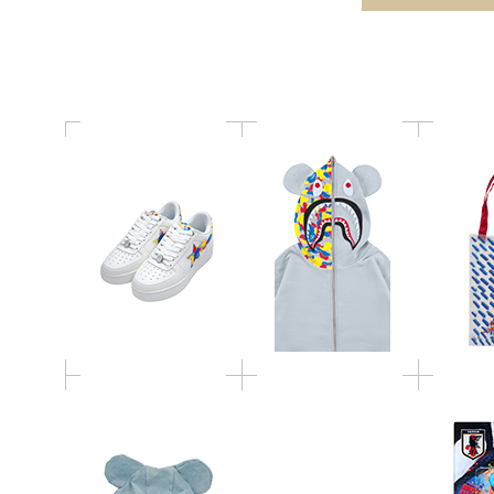
TOT
STA(TM)
SHARK FULL ZIP
T
HOODIE
サッカー
サッカー日本代表 オ
フィシャ
フィシャルライセンス
Mon Ours BE@RBRICK
商品 BE@
商品 BE@RBRICK サッ
HIZUME
カー日本代
カー日本代表 Ver. ジャ
リルキー
ガードマフラータオル
リ
サッカー日本代表 オ
サッカー日本代表 オ
サッカー
フィシャルライセンス
フィシャルライセンス
フィシャ