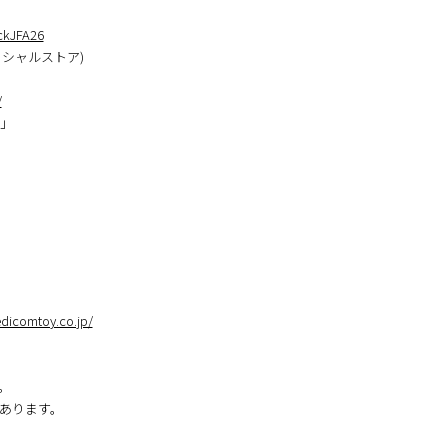
ickJFA26
フィシャルストア)
/
！」
edicomtoy.co.jp/
。
あります。