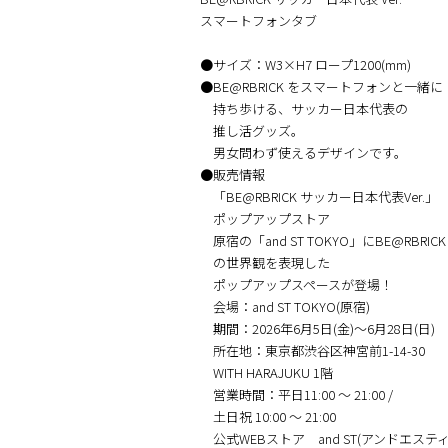
スマートフォンタブ
●サイズ：W3×H7 ロープ1200(mm)
●BE@RBRICK をスマートフォンと⼀緒に
持ち歩ける、サッカー⽇本代表の
推し活グッズ。
男⼥問わず使えるデザインです。
●販売情報
「BE@RBRICK サッカー日本代表Ver.」
ポップアップストア
原宿の「and ST TOKYO」にBE@RBRICK
の世界観を表現した
ポップアップスペースが登場！
会場：and ST TOKYO(原宿)
期間：2026年6月5日(金)〜6月28日(日)
所在地：東京都渋⾕区神宮前1-14-30
WITH HARAJUKU 1階
営業時間：平日11:00 〜 21:00 /
土日祝 10:00 〜 21:00
公式WEBストア and ST(アンドエステ