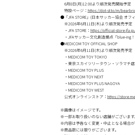
6月8日(月)12:00より順次発売開始予定
特設ページ：
https://dot-st.to/m/bearbr
●「JFA STORE」(日本サッカー協会 オ
※2026年6月11日(木)より順次発売予定
・JFA STORE：
https://official-store.jfa.jp
・JFAサッカー文化創造拠点「blue-ing
●MEDICOM TOY OFFICIAL SHOP
※2026年6⽉11日(木)より順次発売予定
・MEDICOM TOY TOKYO
・東京スカイツリータウン・ソラマチ店
・MEDICOM TOY PLUS
・MEDICOM TOY NEXT
・MEDICOM TOY PLUS NAGOYA
・MEDICOM TOY WEST
公式オンラインストア：
https://store.m
※画像はイメージです。
※⼀部お取り扱いのない店舗がございます
※内容は予告なく変更・中⽌となる場合が
※商品数には限りがございます。