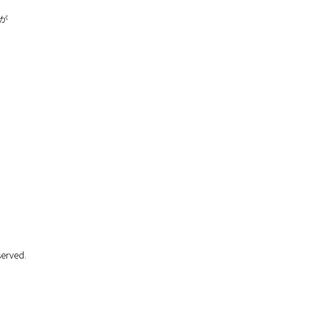
が
erved.