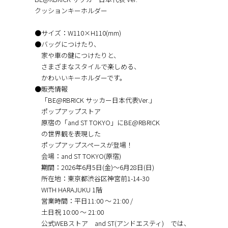
クッションキーホルダー
●サイズ：W110×H110(mm)
●バッグにつけたり、
家や車の鍵につけたりと、
さまざまなスタイルで楽しめる、
かわいいキーホルダーです。
●販売情報
「BE@RBRICK サッカー日本代表Ver.」
ポップアップストア
原宿の「and ST TOKYO」にBE@RBRICK
の世界観を表現した
ポップアップスペースが登場！
会場：and ST TOKYO(原宿)
期間：2026年6月5日(金)〜6月28日(日)
所在地：東京都渋⾕区神宮前1-14-30
WITH HARAJUKU 1階
営業時間：平日11:00 〜 21:00 /
土日祝 10:00 〜 21:00
公式WEBストア and ST(アンドエスティ) では、