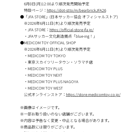
6月8日(月)12:00より順次発売開始予定
特設ページ：
https://dot-st.to/m/bearbrickJFA26
●「JFA STORE」(日本サッカー協会 オフィシャルストア)
※2026年6月11日(木)より順次発売予定
・JFA STORE：
https://official-store.jfa.jp/
・JFAサッカー文化創造拠点「blue-ing！」
●MEDICOM TOY OFFICIAL SHOP
※2026年6⽉11日(木)より順次発売予定
・MEDICOM TOY TOKYO
・東京スカイツリータウン・ソラマチ店
・MEDICOM TOY PLUS
・MEDICOM TOY NEXT
・MEDICOM TOY PLUS NAGOYA
・MEDICOM TOY WEST
公式オンラインストア：
https://store.medicomtoy.co.jp/
※画像はイメージです。
※⼀部お取り扱いのない店舗がございます。
※内容は予告なく変更・中⽌となる場合があります。
※商品数には限りがございます。