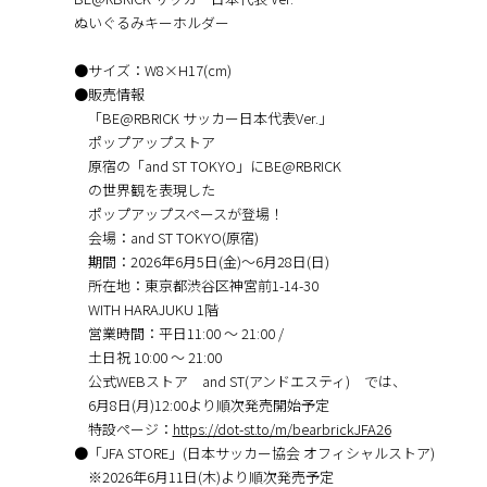
ぬいぐるみキーホルダー
●サイズ：W8×H17(cm)
●販売情報
「BE@RBRICK サッカー日本代表Ver.」
ポップアップストア
原宿の「and ST TOKYO」にBE@RBRICK
の世界観を表現した
ポップアップスペースが登場！
会場：and ST TOKYO(原宿)
期間：2026年6月5日(金)〜6月28日(日)
所在地：東京都渋⾕区神宮前1-14-30
WITH HARAJUKU 1階
営業時間：平日11:00 〜 21:00 /
土日祝 10:00 〜 21:00
公式WEBストア and ST(アンドエスティ) では、
6月8日(月)12:00より順次発売開始予定
特設ページ：
https://dot-st.to/m/bearbrickJFA26
●「JFA STORE」(日本サッカー協会 オフィシャルストア)
※2026年6月11日(木)より順次発売予定