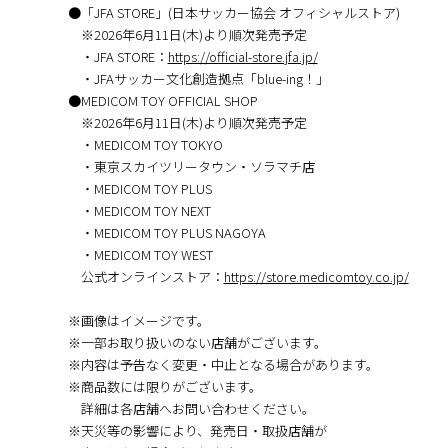
●「JFA STORE」(日本サッカー協会 オフィシャルストア)
※2026年6月11日(木)より順次発売予定
・JFA STORE：
https://official-store.jfa.jp/
・JFAサッカー文化創造拠点「blue-ing！」
●MEDICOM TOY OFFICIAL SHOP
※2026年6⽉11日(木)より順次発売予定
・MEDICOM TOY TOKYO
・東京スカイツリータウン・ソラマチ店
・MEDICOM TOY PLUS
・MEDICOM TOY NEXT
・MEDICOM TOY PLUS NAGOYA
・MEDICOM TOY WEST
公式オンラインストア：
https://store.medicomtoy.co.jp/
※画像はイメージです。
※⼀部お取り扱いのない店舗がございます。
※内容は予告なく変更・中⽌となる場合があります。
※商品数には限りがございます。
詳細は各店舗へお問い合わせください。
※天災等の影響により、発売⽇・取扱店舗が