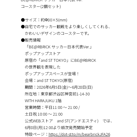
コースター(2個セット)
●サイズ：約Φ80×5(mm)
●⾃宅でのサッカー観戦をより楽しくしてくれる、
かわいいデザインのコースターです。
●販売情報
「BE@RBRICK サッカー日本代表Ver.」
ポップアップストア
原宿の「and ST TOKYO」にBE@RBRICK
の世界観を表現した
ポップアップスペースが登場！
会場：and ST TOKYO(原宿)
期間：2026年6月5日(金)〜6月28日(日)
所在地：東京都渋⾕区神宮前1-14-30
WITH HARAJUKU 1階
営業時間：平日11:00 〜 21:00 /
土日祝 10:00 〜 21:00
公式WEBストア and ST(アンドエスティ) では、
6月8日(月)12:00より順次発売開始予定
特設ページ：
https://dot-st.to/m/bearbrickJFA26