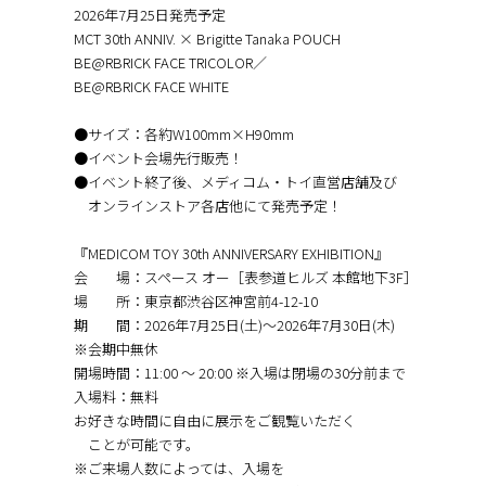
2026年7月25日発売予定
MCT 30th ANNIV. × Brigitte Tanaka POUCH
BE@RBRICK FACE TRICOLOR／
BE@RBRICK FACE WHITE
●サイズ：各約W100mm×H90mm
●イベント会場先行販売！
●イベント終了後、メディコム・トイ直営店舗及び
オンラインストア各店他にて発売予定！
『MEDICOM TOY 30th ANNIVERSARY EXHIBITION』
会 場：スペース オー［表参道ヒルズ 本館地下3F］
場 所：東京都渋谷区神宮前4-12-10
期 間：2026年7月25日(土)～2026年7月30日(木)
※会期中無休
開場時間：11:00 〜 20:00 ※入場は閉場の30分前まで
入場料：無料
お好きな時間に自由に展示をご観覧いただく
ことが可能です。
※ご来場人数によっては、入場を