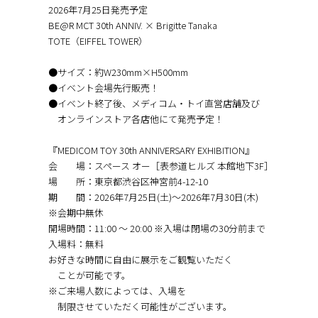
2026年7月25日発売予定
BE@R MCT 30th ANNIV. × Brigitte Tanaka
TOTE（EIFFEL TOWER）
●サイズ：約W230mm×H500mm
●イベント会場先行販売！
●イベント終了後、メディコム・トイ直営店舗及び
オンラインストア各店他にて発売予定！
『MEDICOM TOY 30th ANNIVERSARY EXHIBITION』
会 場：スペース オー［表参道ヒルズ 本館地下3F］
場 所：東京都渋谷区神宮前4-12-10
期 間：2026年7月25日(土)～2026年7月30日(木)
※会期中無休
開場時間：11:00 〜 20:00 ※入場は閉場の30分前まで
入場料：無料
お好きな時間に自由に展示をご観覧いただく
ことが可能です。
※ご来場人数によっては、入場を
制限させていただく可能性がございます。