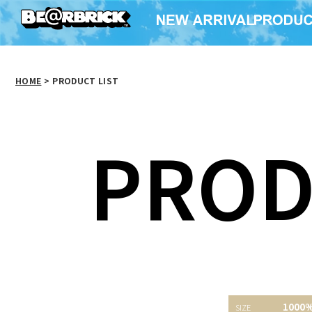
HOME
>
PRODUCT LIST
PROD
BE@RBRICK エヴァン
BE@RBRICK カリモク
BE@RBR
1000
ゲリオン初号機 覚醒