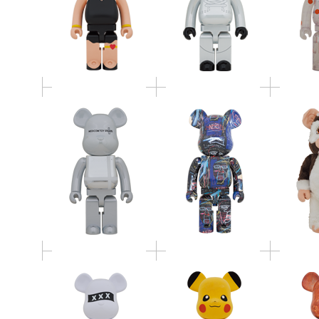
BE@RB
TOY PLUS WHITE
MICHEL BASQUIAT #7
1000％ C
CHROME Ver. 1000％
1000％
BE@RBRICK GOD
BE@RBRICK ピカチュ
MARS 
SELECTION XXX
ウ フロッキーVer.
1
1000％ WHITE／BLACK
1000％