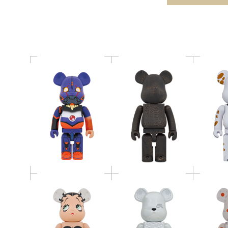
CRACK PAINT 1000％
1
版 1000％
BE@RBRICK Betty
BE@RBRICK NIKE SB
BE@RB
Boop(TM) BLACK Ver.
2020 WHITE 1000％
1
1000％
BE@RBRICK MEDICOM
BE@RBRICK JEAN-