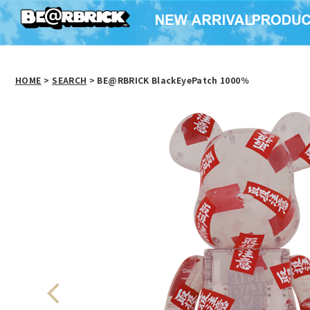
HOME
>
SEARCH
> BE@RBRICK BlackEyePatch 1000％