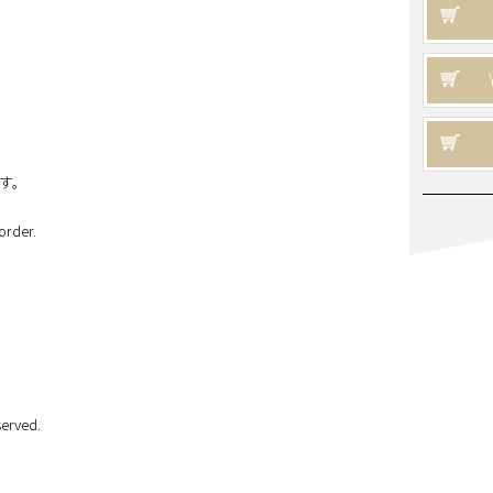
す。
order.
erved.