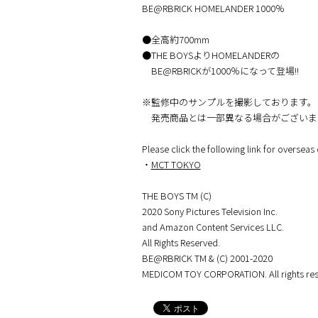
BE@RBRICK HOMELANDER 1000％
●全高約700mm
●THE BOYSよりHOMELANDERの
BE@RBRICKが1000％になって登場!!
※監修中のサンプルを撮影しております。
発売商品とは一部異なる場合がございま
Please click the following link for overseas 
・
MCT TOKYO
THE BOYS TM (C)
2020 Sony Pictures Television Inc.
and Amazon Content Services LLC.
All Rights Reserved.
BE@RBRICK TM & (C) 2001-2020
MEDICOM TOY CORPORATION. All rights res