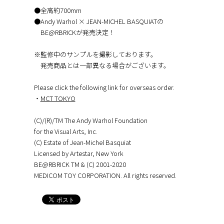
●全高約700mm
●Andy Warhol × JEAN-MICHEL BASQUIATの
BE@RBRICKが発売決定！
※監修中のサンプルを撮影しております。
発売商品とは一部異なる場合がございます。
Please click the following link for overseas order.
・
MCT TOKYO
(C)/(R)/TM The Andy Warhol Foundation
for the Visual Arts, Inc.
(C) Estate of Jean-Michel Basquiat
Licensed by Artestar, New York
BE@RBRICK TM & (C) 2001-2020
MEDICOM TOY CORPORATION. All rights reserved.