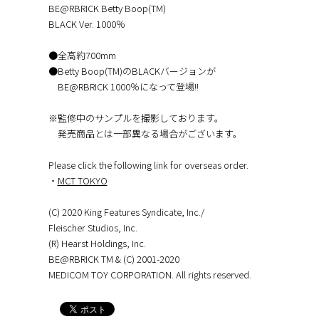
BE@RBRICK Betty Boop(TM)
BLACK Ver. 1000％
●全高約700mm
●Betty Boop(TM)のBLACKバージョンが
BE@RBRICK 1000％になって登場!!
※監修中のサンプルを撮影しております。
発売商品とは一部異なる場合がございます。
Please click the following link for overseas order.
・
MCT TOKYO
(C) 2020 King Features Syndicate, Inc./
Fleischer Studios, Inc.
(R) Hearst Holdings, Inc.
BE@RBRICK TM & (C) 2001-2020
MEDICOM TOY CORPORATION. All rights reserved.