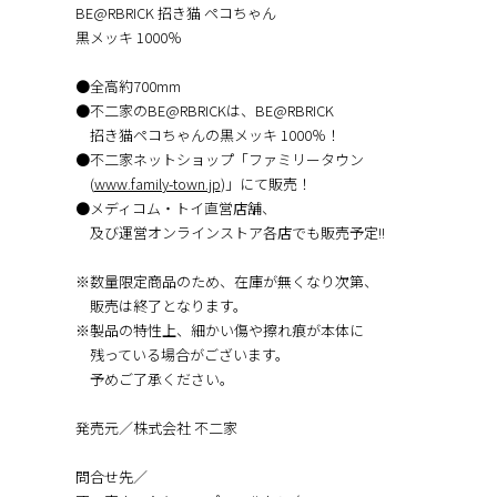
BE@RBRICK 招き猫 ペコちゃん
黒メッキ 1000％
●全高約700mm
●不二家のBE@RBRICKは、BE@RBRICK
招き猫ペコちゃんの黒メッキ 1000％！
●不二家ネットショップ「ファミリータウン
(
www.family-town.jp
)」にて販売！
●メディコム・トイ直営店舗、
及び運営オンラインストア各店でも販売予定!!
※数量限定商品のため、在庫が無くなり次第、
販売は終了となります。
※製品の特性上、細かい傷や擦れ痕が本体に
残っている場合がございます。
予めご了承ください。
発売元／株式会社 不二家
問合せ先／