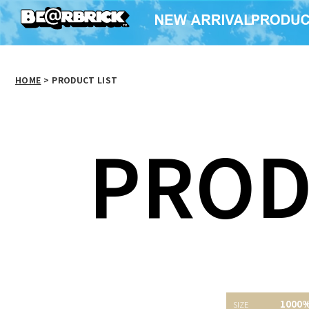
HOME
>
PRODUCT LIST
PROD
BE@RBRICK atmos
BE@RBRICK ペコチッ
BAPE(R)
1000