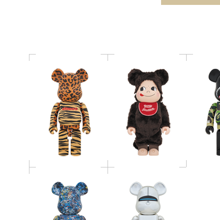
ANIMAL 1000％
チ 1000％
BE@RB
BE@RBRICK Jackson
SORAYAMA SEXY
Pollock Studio 1000％
ROBOT BE@RBRICK
（WATER PRINT）
1000％