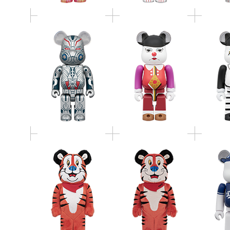
MLB 
BE@RBRICK TONY
BE@RBRICK TONY
BE@RBR
THE TIGER COSTUME
THE TIGER COSTUME
(LOS
Ver. 400％
Ver. 1000％
DODGE