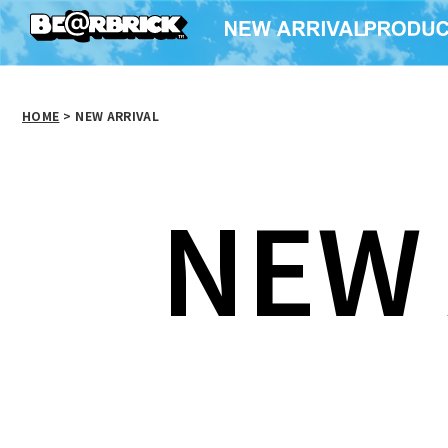
HOME
>
NEW ARRIVAL
NEW 
BE@RBRICK エヴァン
BE@RBRICK STAY
BE@RBR
ゲリオン 8号機β 臨時
PUFT MARSHMALLOW
戦闘形態 400％
MAN 400％