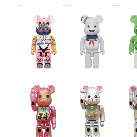
BE@RBRICK 招き猫 千
BE@RBRICK 招き猫 小
BE@RBR
万両・東京 桃色透明
判 千万両 銀メッキ
判 千
メッキ 桜吹雪 100％ &
100％ & 400％
1
400％
BE@RBRICK ULTRON
BE@RBRICK ANDY
BE@RB
400％
JOKER 100％ & 400％
JOKER 