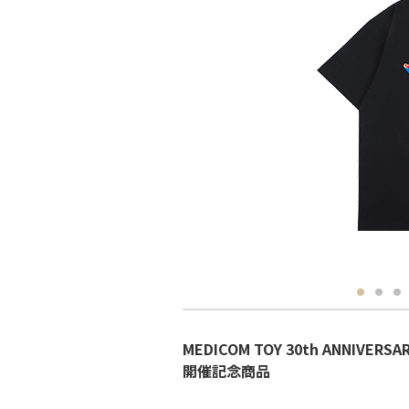
MEDICOM TOY 30th ANNIVERSAR
開催記念商品