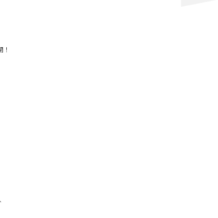
展開！
O、