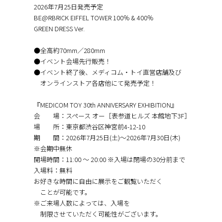
2026年7月25日発売予定
BE@RBRICK EIFFEL TOWER 100％ & 400％
GREEN DRESS Ver.
●全高約70mm／280mm
●イベント会場先行販売！
●イベント終了後、メディコム・トイ直営店舗及び
オンラインストア各店他にて発売予定！
『MEDICOM TOY 30th ANNIVERSARY EXHIBITION』
会 場：スペース オー［表参道ヒルズ 本館地下3F］
場 所：東京都渋谷区神宮前4-12-10
期 間：2026年7月25日(土)～2026年7月30日(木)
※会期中無休
開場時間：11:00 〜 20:00 ※入場は閉場の30分前まで
入場料：無料
お好きな時間に自由に展示をご観覧いただく
ことが可能です。
※ご来場人数によっては、入場を
制限させていただく可能性がございます。