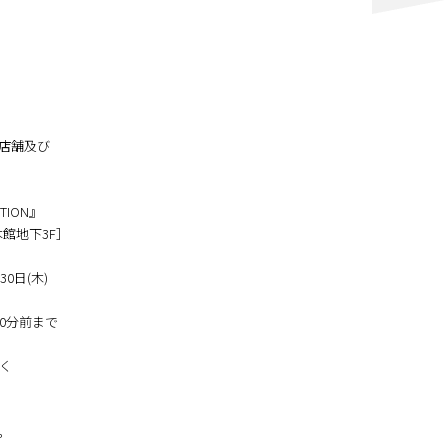
店舗及び
ITION』
館地下3F］
0日(木)
場の30分前まで
く
。