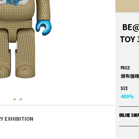
BE@
TOY 
PRICE
頒布価格
Size
400%
ONLINE SHO
Y EXHIBITION