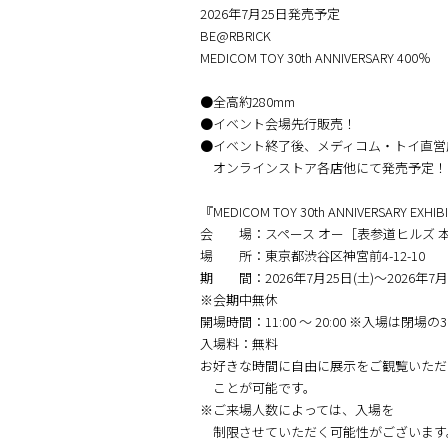
2026年7月25日発売予定
BE@RBRICK
MEDICOM TOY 30th ANNIVERSARY 400％
●全高約280mm
●イベント会場先行販売！
●イベント終了後、メディコム・トイ直営
オンラインストア各店他にて発売予定！
『MEDICOM TOY 30th ANNIVERSARY EXHIB
会 場：スペース オー［表参道ヒルズ 本
場 所：東京都渋谷区神宮前4-12-10
期 間：2026年7月25日(土)～2026年7月3
※会期中無休
開場時間：11:00 〜 20:00 ※入場は閉
入場料：無料
お好きな時間に自由に展示をご観覧いただ
ことが可能です。
※ご来場人数によっては、入場を
制限させていただく可能性がございます