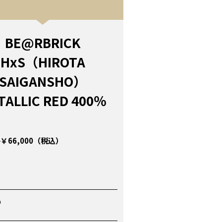
BE@RBRICK
HxS（HIROTA
SAIGANSHO）
TALLIC RED 400％
￥66,000（税込）
P