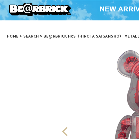
HOME
>
SEARCH
> BE@RBRICK HxS（HIROTA SAIGANSHO） METALL