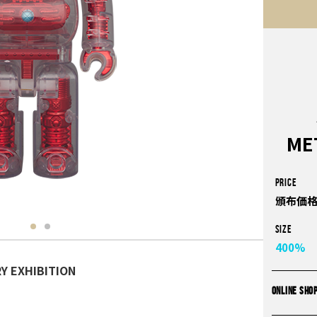
ME
PRICE
頒布価格
Size
400%
Y EXHIBITION
ONLINE SHO