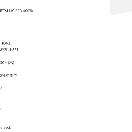
ETALLIC RED 400％
ITION』
館地下3F］
0日(木)
場の30分前まで
く
。
erved.