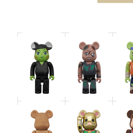
400％
Avenger 100％ & 400％
BE@RBRICK AUDIO
BE@RB
BE@RBRICK カリモク
Portable Bluetooth(R)
チくん(
ヤマザクラ 200％
Speaker Maneki-Neko
100
400％
BE@RBRICK BATMAN