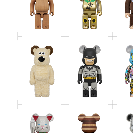
BE@RBRICK GROMIT
Tamago
(BATMAN: HUSH BLACK
COSTUME Ver. 400％
Ver.) 400％
BE@RB
BE@RBRICK 招き猫 開
BE@RBRICK カリモク
Portable
運 弐 発光 銀メッキ
HORIZON W SIZE
Speake
1000％
400％