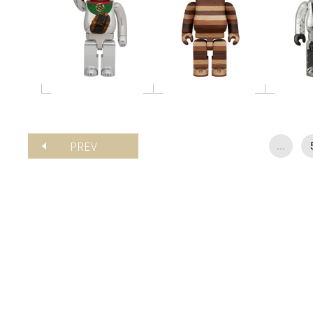
PREV
...