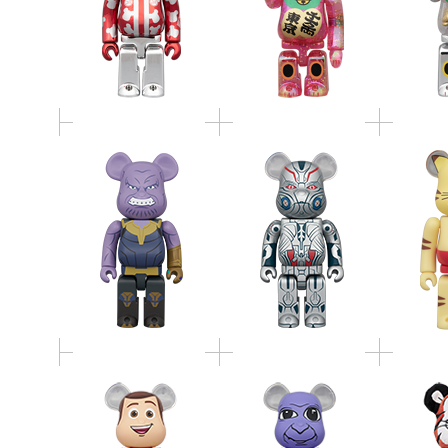
BE@RBRICK THANOS
BE@RBRICK ULTRON
ネコますB
400％
400％
BE@RB
BE@RBRICK WOODY
BE@RBRICK 青鬼
THE TI
400％
400％
Ve