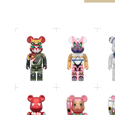
400％
戦闘形態 400％
MA
BE@RBRICK 招き猫 千
BE@RBRICK メ組 はっ
BE@RBR
万両・東京 桃色透明
ぴ 赤メッキ 100％ ノ
判 千
メッキ 桜吹雪 100％ &
ベルティ
100
400％