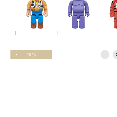
PREV
...