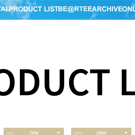
ODUCT L
70%
2004