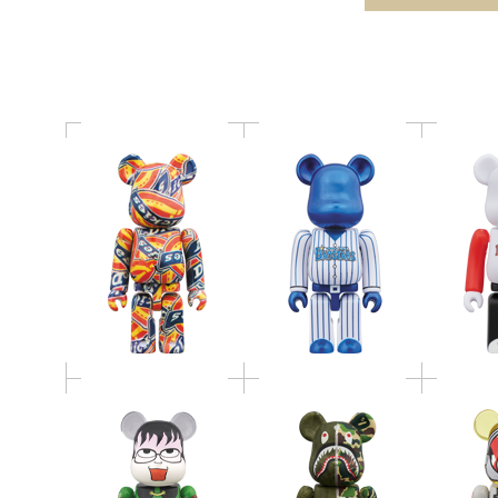
DeNAベイスターズ
CO
400％
BE@
BE@RBRICK
BILLIO
BE@RBRICK 浦見魔太
READYMADE × A
C
郎
BATHING APE(R) 100%
NEIG
& 400%
100
BE@RBR