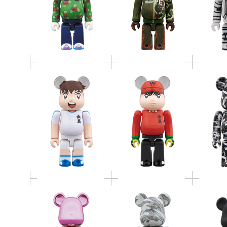
BE@RBRICK 大空翼
BE@RBRICK 若林源三
KAWAM
100％ ＆ 400％
100％ ＆ 400％
A BATHING APE(R) 25th
BE@RBRICK atmos ×
BE@R
ANNIV. MULTI COLOR
solebox 100％ & 400％
BAC
BE@RBRICK 100％