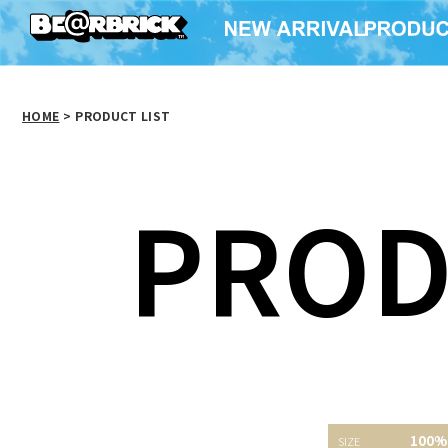
HOME
>
PRODUCT LIST
PROD
DICKIES 95th Anniv.
BE@RBRICK 横浜
BE@RB
100%
BE@RBRICK 100％ &