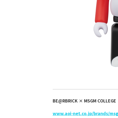
BE@RBRICK × MSGM COLLEGE
www.aoi-net.co.jp/brands/ms