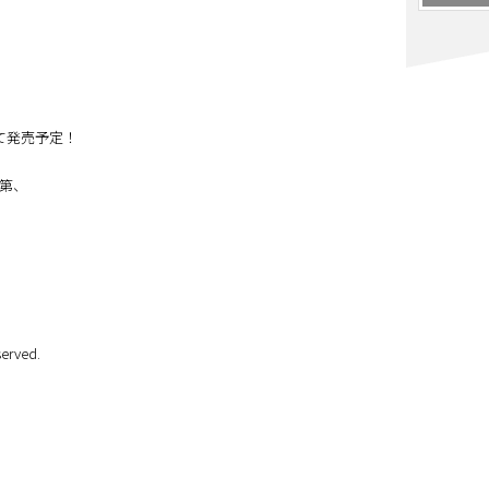
て発売予定！
第、
erved.