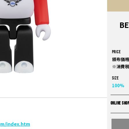
B
PRICE
頒布価格
※消費
Size
100%
ONLINE SHO
gm/index.htm