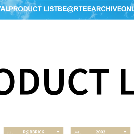
ODUCT L
R@BBRICK
2002