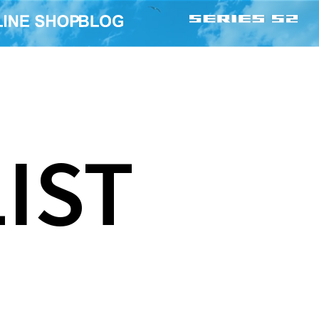
IST
RICK 白うさぎ
R@BBRICK キング・