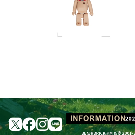
BE@RBRICK Lot
202
202
BE@RBRICK TM & © 2001-2
202