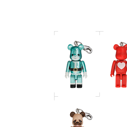
PEACE PROJE
ン / ローズピンク / シ
ャンパンゴールド）
「宇宙兄弟」
BE@RBRICK アポ Ver.