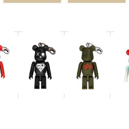
ALPHA BE@RBRICK
CT Ver.4
GazettE 50%
ック