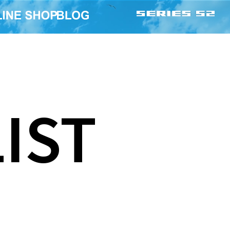
IST
史責任監修 限
「宇宙兄弟」
RUTOベアブリ
BE@RBRICK ムッタ