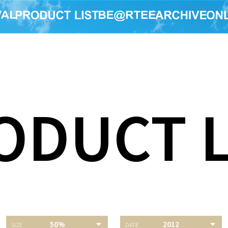
ODUCT L
岸本斉
K 50%
BE@RBRICK the
50%
2012
定版NA